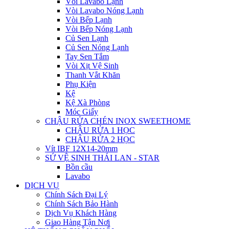
Vòi Lavabo Lạnh
Vòi Lavabo Nóng Lạnh
Vòi Bếp Lạnh
Vòi Bếp Nóng Lạnh
Củ Sen Lạnh
Củ Sen Nóng Lạnh
Tay Sen Tắm
Vòi Xịt Vệ Sinh
Thanh Vắt Khăn
Phụ Kiện
Kệ
Kệ Xà Phòng
Móc Giấy
CHẬU RỬA CHÉN INOX SWEETHOME
CHẬU RỬA 1 HỌC
CHẬU RỬA 2 HỌC
Vít IBF 12X14-20mm
SỨ VỆ SINH THÁI LAN - STAR
Bồn cầu
Lavabo
DỊCH VỤ
Chính Sách Đại Lý
Chính Sách Bảo Hành
Dịch Vụ Khách Hàng
Giao Hàng Tận Nơi