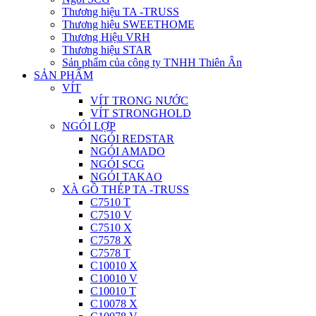
Thương hiệu TA -TRUSS
Thương hiệu SWEETHOME
Thương Hiệu VRH
Thương hiệu STAR
Sản phẩm của công ty TNHH Thiên Ân
SẢN PHẨM
VÍT
VÍT TRONG NƯỚC
VÍT STRONGHOLD
NGÓI LỢP
NGÓI REDSTAR
NGÓI AMADO
NGÓI SCG
NGÓI TAKAO
XÀ GỒ THÉP TA -TRUSS
C7510 T
C7510 V
C7510 X
C7578 X
C7578 T
C10010 X
C10010 V
C10010 T
C10078 X