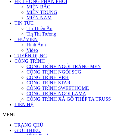
HỆ THỐNG PHÂN PHỐI
MIỀN BẮC
MIỀN TRUNG
MIỀN NAM
TIN TỨC
Tin Thiên Ân
Tin Thị Trường
THƯ VIỆN
Hình Ảnh
Video
TUYỂN DỤNG
CÔNG TRÌNH
CÔNG TRÌNH NGÓI TRÁNG MEN
CÔNG TRÌNH NGÓI SCG
CÔNG TRÌNH VRH
CÔNG TRÌNH STAR
CÔNG TRÌNH SWEETHOME
CÔNG TRÌNH NGÓI LAMA
CÔNG TRÌNH XÀ GỒ THÉP TA TRUSS
LIÊN HỆ
MENU
TRANG CHỦ
GIỚI THIỆU