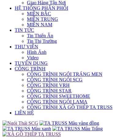
Giao Hàng Tận Nơi
HỆ THỐNG PHÂN PHỐI
MIỀN BẮC
MIỀN TRUNG
MIỀN NAM
TIN TỨC
Tin Thiên Ân
Tin Thị Trường
THƯ VIỆN
Hình Ảnh
Video
TUYỂN DỤNG
CÔNG TRÌNH
CÔNG TRÌNH NGÓI TRÁNG MEN
CÔNG TRÌNH NGÓI SCG
CÔNG TRÌNH VRH
CÔNG TRÌNH STAR
CÔNG TRÌNH SWEETHOME
CÔNG TRÌNH NGÓI LAMA
CÔNG TRÌNH XÀ GỒ THÉP TA TRUSS
LIÊN HỆ