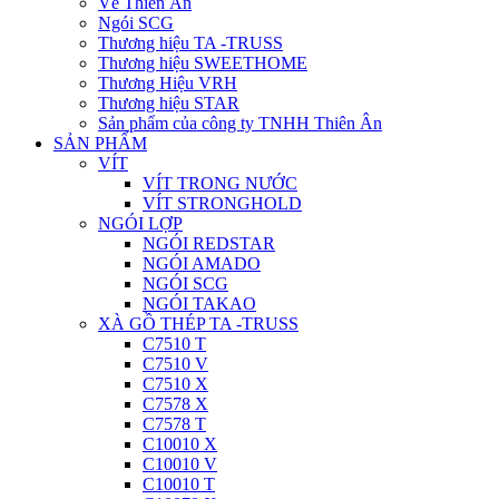
Về Thiên Ân
Ngói SCG
Thương hiệu TA -TRUSS
Thương hiệu SWEETHOME
Thương Hiệu VRH
Thương hiệu STAR
Sản phẩm của công ty TNHH Thiên Ân
SẢN PHẨM
VÍT
VÍT TRONG NƯỚC
VÍT STRONGHOLD
NGÓI LỢP
NGÓI REDSTAR
NGÓI AMADO
NGÓI SCG
NGÓI TAKAO
XÀ GỒ THÉP TA -TRUSS
C7510 T
C7510 V
C7510 X
C7578 X
C7578 T
C10010 X
C10010 V
C10010 T