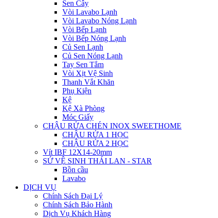
Sen Cây
Vòi Lavabo Lạnh
Vòi Lavabo Nóng Lạnh
Vòi Bếp Lạnh
Vòi Bếp Nóng Lạnh
Củ Sen Lạnh
Củ Sen Nóng Lạnh
Tay Sen Tắm
Vòi Xịt Vệ Sinh
Thanh Vắt Khăn
Phụ Kiện
Kệ
Kệ Xà Phòng
Móc Giấy
CHẬU RỬA CHÉN INOX SWEETHOME
CHẬU RỬA 1 HỌC
CHẬU RỬA 2 HỌC
Vít IBF 12X14-20mm
SỨ VỆ SINH THÁI LAN - STAR
Bồn cầu
Lavabo
DỊCH VỤ
Chính Sách Đại Lý
Chính Sách Bảo Hành
Dịch Vụ Khách Hàng