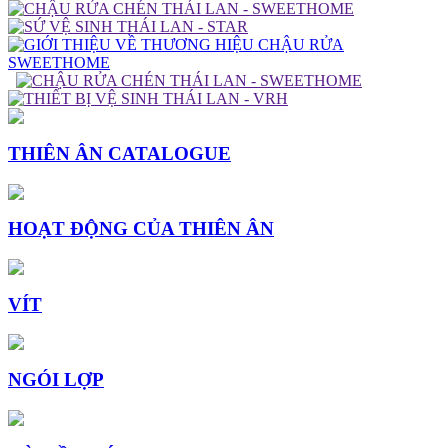
THIÊN ÂN CATALOGUE
HOẠT ĐỘNG CỦA THIÊN ÂN
VÍT
NGÓI LỢP