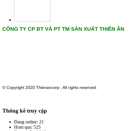
CÔNG TY CP ĐT VÀ PT TM SẢN XUẤT THIÊN ÂN
VPĐD :
41 Đường 7A,P.Bình Trị Đông B,Q.Bình Tân,
Tp.HCM
ĐT :
028.6260 0140 - 141. Mr Dũng : 0934 153 663
Nhà máy :
82 Nguyễn Văn Cự, P. Tân Tạo A, Q. Bình Tân,
Tp.HCM
Kho Cần Thơ:
61C, Quốc Lộ 61C, khu vực 4, P. Ba Láng, Q.
Cái Răng, Tp. Cần Thơ
Website:
thienancorp.com
© Copyright 2020 Thienancorp , All rights reserved.
Thống kê truy cập
Đang online: 21
Hom qua: 525