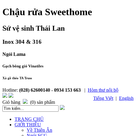
Chậu rửa Sweethome
Sứ vệ sinh Thái Lan
Inox 304 & 316
Ngói Lama
Gạch bông gió Vinatiles
Xà gồ théo TA Truss
Hotline:
(028) 62600140 - 0934 153 663
|
Hòm thư nội bộ
Tiếng Việt
|
English
Giỏ hàng
(0) sản phẩm
TRANG CHỦ
GIỚI THIỆU
Về Thiên Ân
Ngói SCG