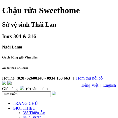
Chậu rửa Sweethome
Sứ vệ sinh Thái Lan
Inox 304 & 316
Ngói Lama
Gạch bông gió Vinatiles
Xà gồ théo TA Truss
Hotline:
(028) 62600140 - 0934 153 663
|
Hòm thư nội bộ
Tiếng Việt
|
English
Giỏ hàng
(0) sản phẩm
TRANG CHỦ
GIỚI THIỆU
Về Thiên Ân
Ngói SCG