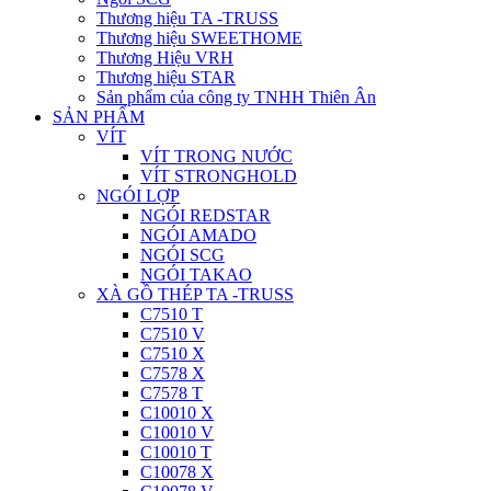
Thương hiệu TA -TRUSS
Thương hiệu SWEETHOME
Thương Hiệu VRH
Thương hiệu STAR
Sản phẩm của công ty TNHH Thiên Ân
SẢN PHẨM
VÍT
VÍT TRONG NƯỚC
VÍT STRONGHOLD
NGÓI LỢP
NGÓI REDSTAR
NGÓI AMADO
NGÓI SCG
NGÓI TAKAO
XÀ GỒ THÉP TA -TRUSS
C7510 T
C7510 V
C7510 X
C7578 X
C7578 T
C10010 X
C10010 V
C10010 T
C10078 X